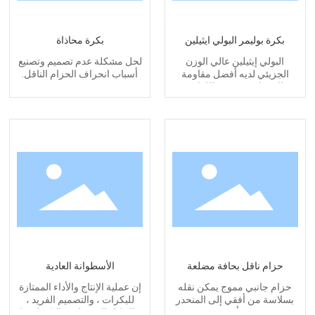
بكرة بوليمر البولي ايثيلين
بكرة محاذاة
البولي إيثيلين عالي الوزن
لحل مشكلة عدم تصميم وتصنيع
الجزيئي لديه أفضل مقاومة
أسباب انحراف الحزام الناقل.
للاهتراء بين جميع اللدائن
حزام ناقل بحافة مضلعة
الأسطوانة العادية
حزام جانبي مموج يمكن نقله
إن عملية الإنتاج والأداء الممتازة
بسلاسة من أفقي إلى المنحدر
للبكرات ، والتصميم الفريد ،
أو
والهيكل المعقول ، والتكنولوجيا