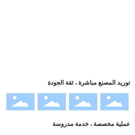
البكرات ، إلخ.
معدات إنتاج متقدمة ، إدارة حديثة ، ومواد خام
ممتازة
تقديم استشارة فنية مجانية حول هندسة الحزام
الناقل لتزويدك بحلول مرضية
مواصفات المنتج المتنوعة ، ودعم التخصيص
توريد المصنع مباشرة ، ثقة الجودة
عملية مخصصة ، خدمة مدروسة