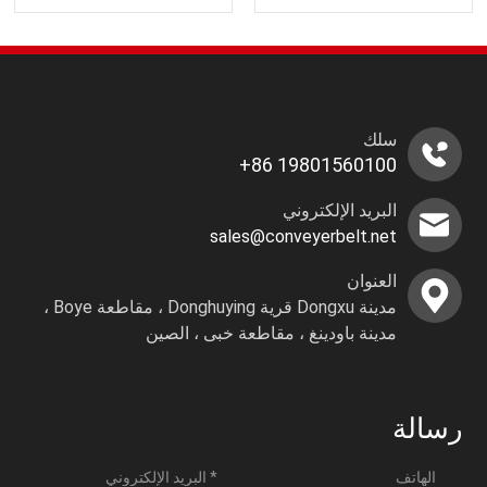
الممتازة تضمن أن حجم النبض
الشعاعي لأسطوانة المسمار
صغير ، وتقليل الضوضاء
واستهلاك الطاقة
سلك
+86 19801560100
البريد الإلكتروني
sales@conveyerbelt.net
العنوان
مدينة Dongxu قرية Donghuying ، مقاطعة Boye ،
مدينة باودينغ ، مقاطعة خبى ، الصين
رسالة