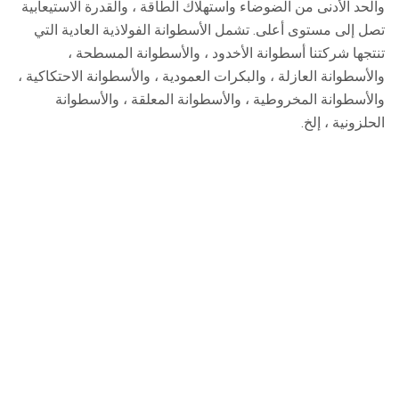
والحد الأدنى من الضوضاء واستهلاك الطاقة ، والقدرة الاستيعابية
تصل إلى مستوى أعلى. تشمل الأسطوانة الفولاذية العادية التي
تنتجها شركتنا أسطوانة الأخدود ، والأسطوانة المسطحة ،
والأسطوانة العازلة ، والبكرات العمودية ، والأسطوانة الاحتكاكية ،
والأسطوانة المخروطية ، والأسطوانة المعلقة ، والأسطوانة
الحلزونية ، إلخ.
Huanao تصنيع معدات نقل
Baoding Huanao معدات تصنيع ناقل Co. ، ltd يقع في
حديقة صناعية مطاطية Boye ، مدينة باودينغ ، مقاطعة خبى ،
مع وسائل نقل مريحة وسهولة الوصول في جميع الاتجاهات.
نحن مؤسسة مهنية تعمل في مجال البحث والتطوير
والتصميم والإنتاج والمبيعات لأنواع مختلفة من الناقلات
والملحقات مثل أحزمة النقل ، قضبان الدعم ، الأقواس ،